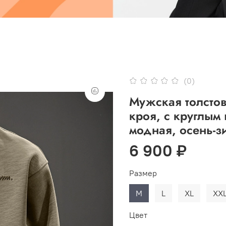
(0)
Мужская толстов
кроя, с круглым
модная, осень-з
6 900 ₽
Размер
M
L
XL
XX
Цвет