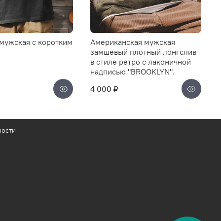
мужская с коротким
Американская мужская
замшевый плотный лонгслив
в стиле ретро с лаконичной
надписью "BROOKLYN".
4 000 ₽
ности