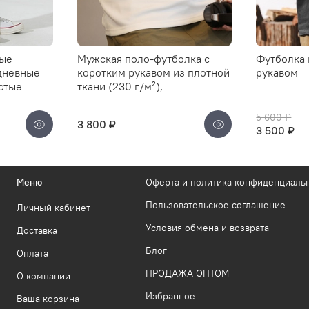
мые
Мужская поло-футболка с
Футболка 
дневные
коротким рукавом из плотной
рукавом
стые
ткани (230 г/м²),
5 600 ₽
3 800 ₽
3 500 ₽
Меню
Оферта и политика конфиденциаль
Пользовательское соглашение
Личный кабинет
Условия обмена и возврата
Доставка
Блог
Оплата
ПРОДАЖА ОПТОМ
О компании
Избранное
Ваша корзина