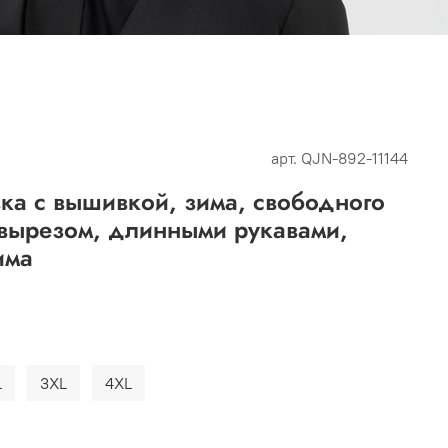
арт.
QJN-892-11144
ка с вышивкой, зима, свободного
 вырезом, длинными рукавами,
има
L
3XL
4XL