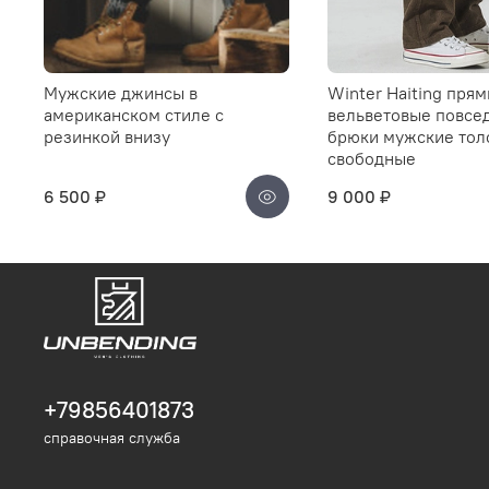
Мужские джинсы в
Winter Haiting пря
американском стиле с
вельветовые повсе
резинкой внизу
брюки мужские тол
свободные
6 500 ₽
9 000 ₽
+79856401873
справочная служба