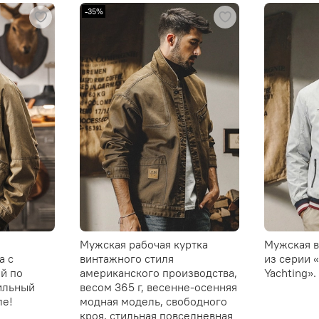
-35%
Мужская рабочая куртка
Мужская в
а с
винтажного стиля
из серии «
й по
американского производства,
Yachting».
ильный
весом 365 г, весенне-осенняя
ле!
модная модель, свободного
кроя, стильная повседневная