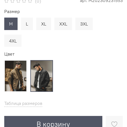
арт.
М202309231553
(0)
Размер
M
L
XL
XXL
3XL
4XL
Цвет
Таблица размеров
В корзину