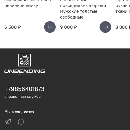
резинкой внизу
повседневные брюки
рукаво
мужские толстые
ткани 
свободные
6 500 ₽
9 000 ₽
3 800 
+79856401873
справочная служба
Мы в соц. сетях