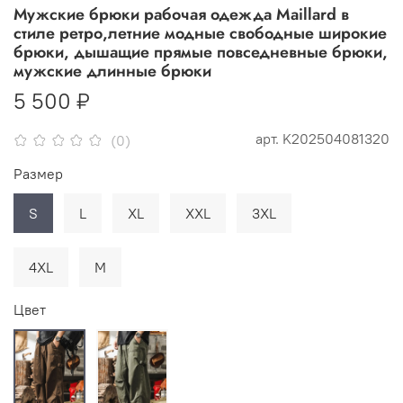
Мужские брюки рабочая одежда Maillard в
стиле ретро,летние модные свободные широкие
брюки, дышащие прямые повседневные брюки,
мужские длинные брюки
5 500 ₽
арт.
K202504081320
(0)
Размер
S
L
XL
XXL
3XL
4XL
М
Цвет