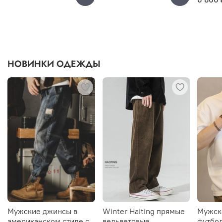
НОВИНКИ ОДЕЖДЫ
Мужские джинсы в
Winter Haiting прямые
Мужск
американском стиле с
вельветовые
футбол