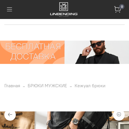
0
Главная
БРЮКИ МУЖСКИЕ
Кежуал брюки