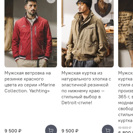
Мужская ветровка на
Мужская куртка из
Мужск
резинке красного
натурального хлопка с
куртка
цвета из серии «Marine
эластичной резинкой
стиля 
Collection. Yachting»
по нижнему краю —
произв
стильный выбор в
365 г,
Detroit-стиле!
модна
свобод
стильн
куртка
10 500 ₽
9 500 ₽
9 500 ₽
6 800 