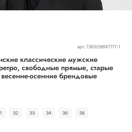
арт.
736928897717-1
анские классические мужские
ретро, свободные прямые, старые
 весенне-осенние брендовые
1
32
33
34
36
38