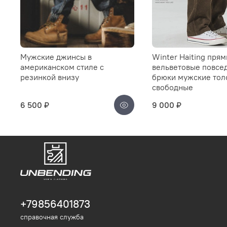
Мужские джинсы в
Winter Haiting пря
американском стиле с
вельветовые повсе
резинкой внизу
брюки мужские тол
свободные
6 500 ₽
9 000 ₽
+79856401873
справочная служба