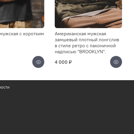
мужская с коротким
Американская мужская
замшевый плотный лонгслив
в стиле ретро с лаконичной
надписью "BROOKLYN".
4 000 ₽
ности