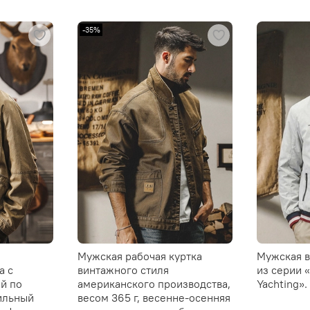
-35%
Мужская рабочая куртка
Мужская в
а с
винтажного стиля
из серии «
й по
американского производства,
Yachting».
ильный
весом 365 г, весенне-осенняя