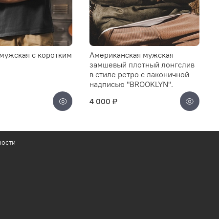
мужская с коротким
Американская мужская
замшевый плотный лонгслив
в стиле ретро с лаконичной
надписью "BROOKLYN".
4 000 ₽
ности