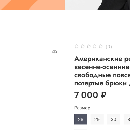
(0)
Американские р
весенне-осенни
свободные повс
потертые брюки
7 000 ₽
Размер
28
29
30
3