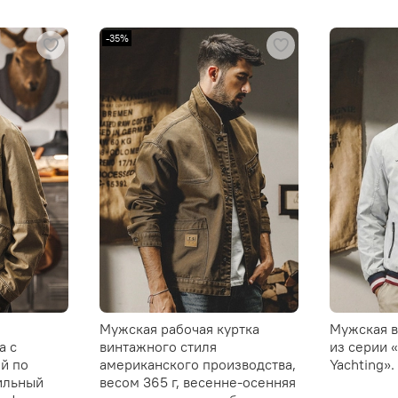
-35%
Мужская рабочая куртка
Мужская в
а с
винтажного стиля
из серии «
й по
американского производства,
Yachting».
ильный
весом 365 г, весенне-осенняя