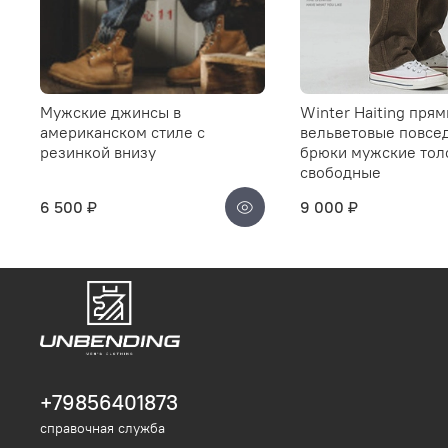
Мужские джинсы в
Winter Haiting пря
американском стиле с
вельветовые повсе
резинкой внизу
брюки мужские тол
свободные
6 500 ₽
9 000 ₽
+79856401873
справочная служба