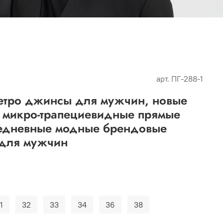
арт.
ПГ-288-1
етро джинсы для мужчин, новые
е микро-трапециевидные прямые
едневные модные брендовые
 для мужчин
1
32
33
34
36
38