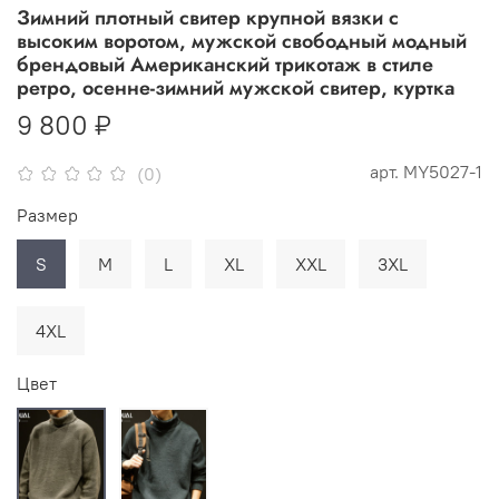
Зимний плотный свитер крупной вязки с
высоким воротом, мужской свободный модный
брендовый Американский трикотаж в стиле
ретро, осенне-зимний мужской свитер, куртка
9 800 ₽
арт.
MY5027-1
(0)
Размер
S
M
L
XL
XXL
3XL
4XL
Цвет