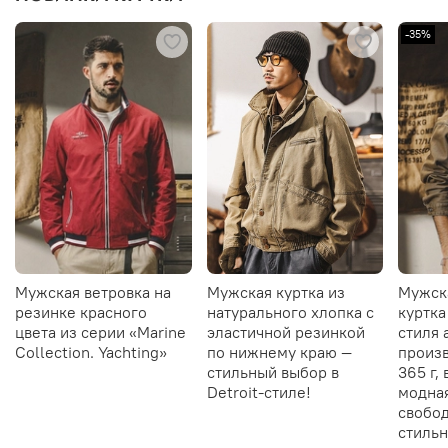
-35%
Мужская ветровка на
Мужская куртка из
Мужск
резинке красного
натурального хлопка с
куртка
цвета из серии «Marine
эластичной резинкой
стиля 
Collection. Yachting»
по нижнему краю —
произв
стильный выбор в
365 г,
Detroit-стиле!
модна
свобод
стильн