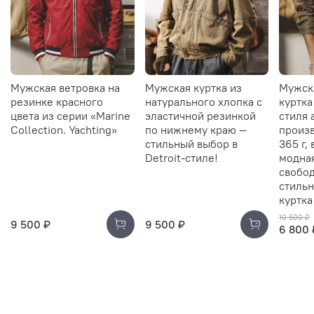
Мужская ветровка на
Мужская куртка из
Мужск
резинке красного
натурального хлопка с
куртка
цвета из серии «Marine
эластичной резинкой
стиля 
Collection. Yachting»
по нижнему краю —
произв
стильный выбор в
365 г,
Detroit-стиле!
модна
свобод
стильн
куртка
10 500 ₽
9 500 ₽
9 500 ₽
6 800 