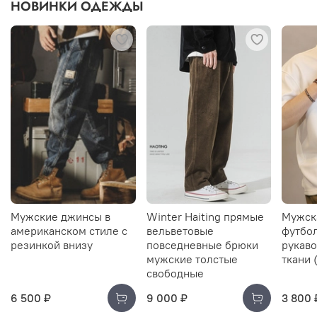
НОВИНКИ ОДЕЖДЫ
Мужские джинсы в
Winter Haiting прямые
Мужск
американском стиле с
вельветовые
футбол
резинкой внизу
повседневные брюки
рукаво
мужские толстые
ткани 
свободные
6 500 ₽
9 000 ₽
3 800 