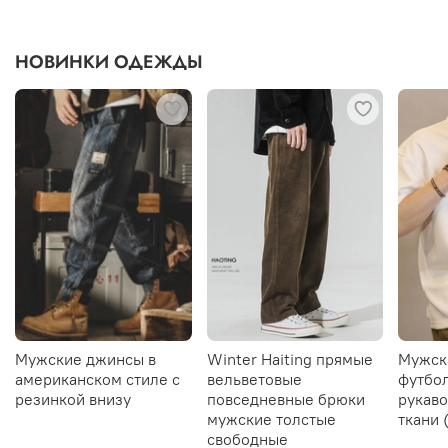
НОВИНКИ ОДЕЖДЫ
Мужские джинсы в
Winter Haiting прямые
Мужск
американском стиле с
вельветовые
футбол
резинкой внизу
повседневные брюки
рукаво
мужские толстые
ткани 
свободные