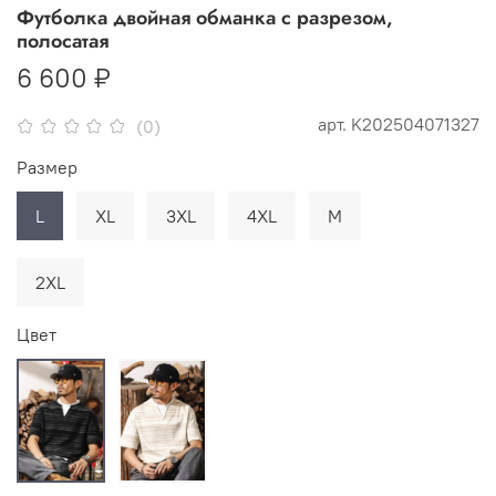
Футболка двойная обманка с разрезом,
полосатая
6 600 ₽
арт.
K202504071327
(0)
Размер
L
XL
3XL
4XL
М
2XL
Цвет