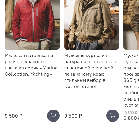
Мужская ветровка на
Мужская куртка из
Мужск
резинке красного
натурального хлопка с
куртка
цвета из серии «Marine
эластичной резинкой
стиля 
Collection. Yachting»
по нижнему краю —
произв
стильный выбор в
365 г,
Detroit-стиле!
модна
свобод
стильн
куртка
10 500 ₽
9 500 ₽
9 500 ₽
6 800 