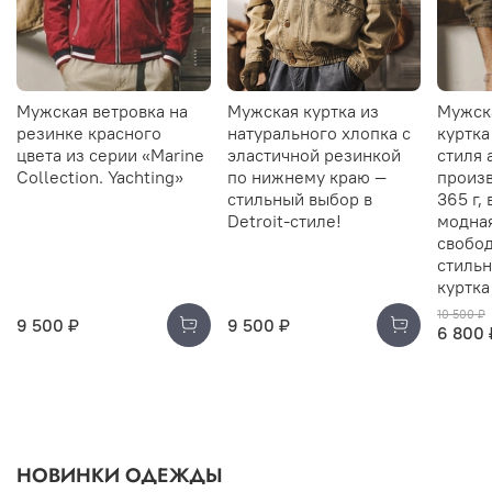
Мужская ветровка на
Мужская куртка из
Мужск
резинке красного
натурального хлопка с
куртка
цвета из серии «Marine
эластичной резинкой
стиля 
Collection. Yachting»
по нижнему краю —
произв
стильный выбор в
365 г,
Detroit-стиле!
модна
свобод
стильн
куртка
10 500 ₽
9 500 ₽
9 500 ₽
6 800 
НОВИНКИ ОДЕЖДЫ