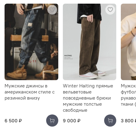
Мужские джинсы в
Winter Haiting прямые
Мужск
американском стиле с
вельветовые
футбол
резинкой внизу
повседневные брюки
рукаво
мужские толстые
ткани 
свободные
6 500 ₽
9 000 ₽
3 800 