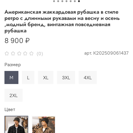
Американская жаккардовая рубашка в стиле
ретро с длинными рукавами на весну и осень
,модный бренд, винтажная повседневная
рубашка
8 900 ₽
арт.
К202509061437
(0)
Размер
M
L
XL
3XL
4XL
2XL
Цвет