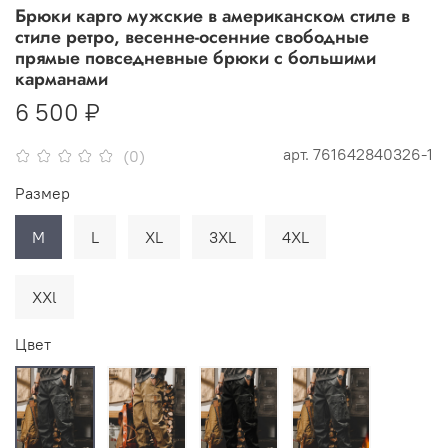
Брюки карго мужские в американском стиле в
стиле ретро, весенне-осенние свободные
прямые повседневные брюки с большими
карманами
6 500 ₽
арт.
761642840326-1
(0)
Размер
M
L
XL
3XL
4XL
XXl
Цвет