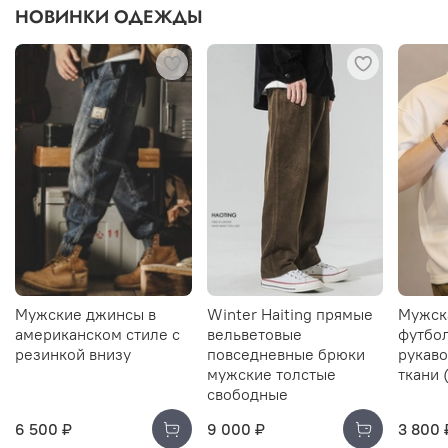
НОВИНКИ ОДЕЖДЫ
Мужские джинсы в
Winter Haiting прямые
Мужск
американском стиле с
вельветовые
футбол
резинкой внизу
повседневные брюки
рукаво
мужские толстые
ткани 
свободные
6 500 ₽
9 000 ₽
3 800 