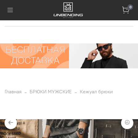
0
Главная
БРЮКИ МУЖСКИЕ
Кежуал брюки