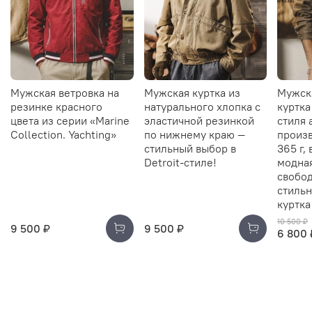
Мужская ветровка на
Мужская куртка из
Мужск
резинке красного
натурального хлопка с
куртка
цвета из серии «Marine
эластичной резинкой
стиля 
Collection. Yachting»
по нижнему краю —
произв
стильный выбор в
365 г,
Detroit-стиле!
модна
свобод
стильн
куртка
10 500 ₽
9 500 ₽
9 500 ₽
6 800 