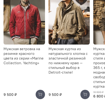
Мужская ветровка на
Мужская куртка из
Мужск
резинке красного
натурального хлопка с
куртка
цвета из серии «Marine
эластичной резинкой
стиля 
Collection. Yachting»
по нижнему краю —
произв
стильный выбор в
365 г,
Detroit-стиле!
модна
свобод
стильн
куртка
10 500 ₽
9 500 ₽
9 500 ₽
6 800 