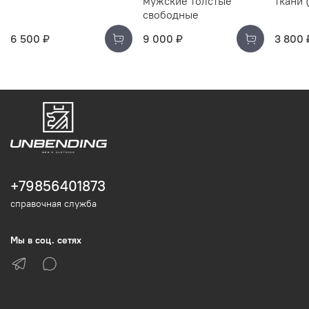
мужские толстые
ткани 
свободные
6 500 ₽
9 000 ₽
3 800 
+79856401873
справочная служба
Мы в соц. сетях