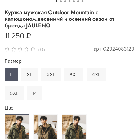
Куртка мужская Outdoor Mountain c
капюшоном.весенний и осенний сезон от
бренда JAULENO
11 250 ₽
арт.
C2024083120
(0)
Размер
L
XL
XXL
3XL
4XL
5XL
М
Цвет