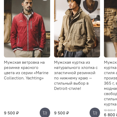
Мужская ветровка на
Мужская куртка из
Мужск
резинке красного
натурального хлопка с
куртка
цвета из серии «Marine
эластичной резинкой
стиля 
Collection. Yachting»
по нижнему краю —
произв
стильный выбор в
365 г,
Detroit-стиле!
модна
свобод
стильн
куртка
10 500 ₽
9 500 ₽
9 500 ₽
6 800 