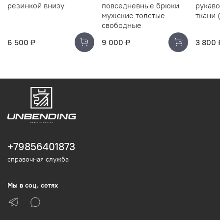
резинкой внизу
повседневные брюки
рукаво
мужские толстые
ткани 
свободные
6 500 ₽
9 000 ₽
3 800 
+79856401873
справочная служба
Мы в соц. сетях