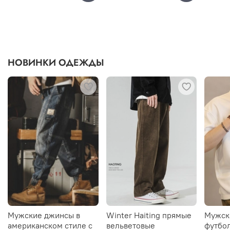
НОВИНКИ ОДЕЖДЫ
Мужские джинсы в
Winter Haiting прямые
Мужск
американском стиле с
вельветовые
футбол