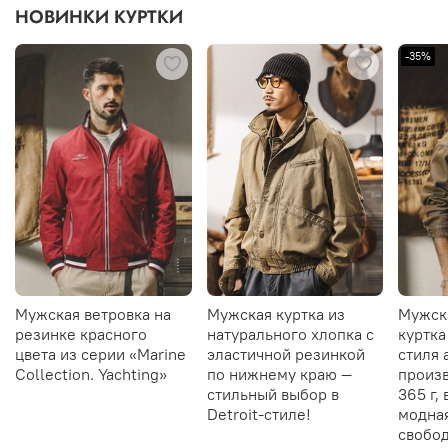
НОВИНКИ КУРТКИ
-35%
Мужская ветровка на
Мужская куртка из
Мужск
резинке красного
натурального хлопка с
куртка
цвета из серии «Marine
эластичной резинкой
стиля 
Collection. Yachting»
по нижнему краю —
произв
стильный выбор в
365 г,
Detroit-стиле!
модна
свобод