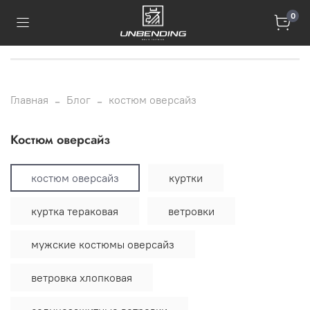
0
Главная
Блог
костюм оверсайз
костюм оверсайз
костюм оверсайз
куртки
куртка тераковая
ветровки
мужские костюмы оверсайз
ветровка хлопковая